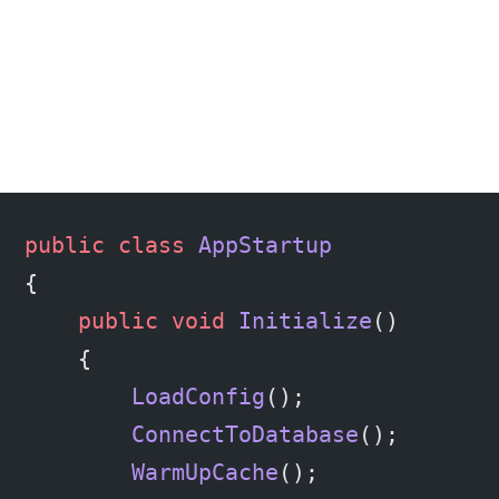
public
 class
 AppStartup
{
    public
 void
 Initialize
()
    {
        LoadConfig
();
        ConnectToDatabase
();
        WarmUpCache
();