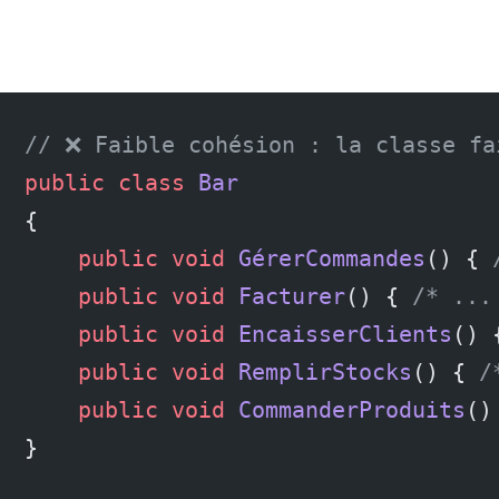
// ❌ Faible cohésion : la classe fa
public
 class
 Bar
{
    public
 void
 GérerCommandes
() { 
    public
 void
 Facturer
() { 
/* ...
    public
 void
 EncaisserClients
() 
    public
 void
 RemplirStocks
() { 
/
    public
 void
 CommanderProduits
()
}