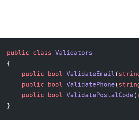
public
 class
 Validators
{
    public
 bool
 ValidateEmail
(
strin
    public
 bool
 ValidatePhone
(
strin
    public
 bool
 ValidatePostalCode
(
}