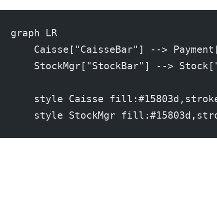
graph LR
    Caisse["CaisseBar"] --> Payment
    StockMgr["StockBar"] --> Stock[
    style Caisse fill:#15803d,strok
    style StockMgr fill:#15803d,str