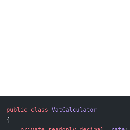
public
 class
 VatCalculator
{
    private
 readonly
 decimal
 _rate
;