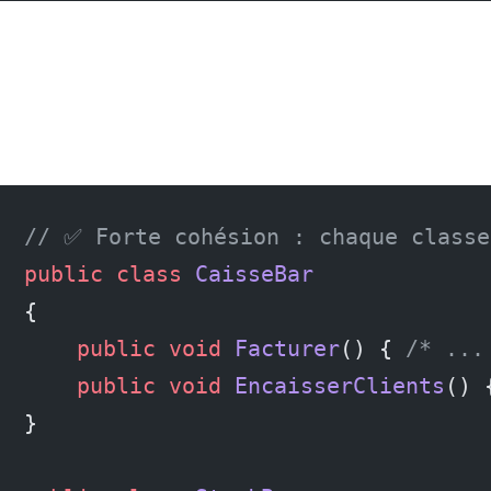
// ✅ Forte cohésion : chaque classe
public
 class
 CaisseBar
{
    public
 void
 Facturer
() { 
/* ...
    public
 void
 EncaisserClients
() 
}