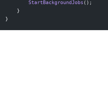
        StartBackgroundJobs
();
    }
}