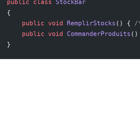
public
 class
 StockBar
{
    public
 void
 RemplirStocks
() { 
/
    public
 void
 CommanderProduits
()
}