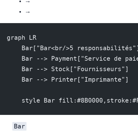
Faible cohésion → fort couplage
Forte cohésion → faible couplage
graph LR
    Bar["Bar<br/>5 responsabilités"
    Bar --> Payment["Service de pai
    Bar --> Stock["Fournisseurs"]
    Bar --> Printer["Imprimante"]
    style Bar fill:#8B0000,stroke:#
Bar